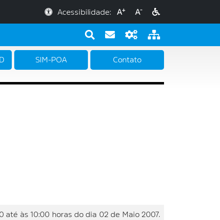
+
-
Acessibilidade:
A
A
PD
SIM-POA
Contato
té às 10:00 horas do dia 02 de Maio 2007.