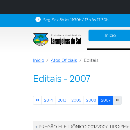
Seg-Sex 8h às 11:30h / 13h às 17:30h
Início
Início
Atos Oficiais
Editais
Editais - 2007
2014
2013
2009
2008
2007
»
PREGÃO ELETRÔNICO 001/2007 TIPO: “Menor