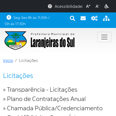
+
-
Acessibilidade:
A
A
Seg-Sex 8h às 11:30h /
13h às 17:30h
Início
Licitações
Licitações
» Transparência - Licitações
» Plano de Contratações Anual
» Chamada Pública/Credenciamento