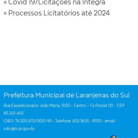
» Covid 19/Licitações na Íntegra
» Processos Licitatórios até 2024
Prefeitura Municipal de Laranjeiras do Sul
Rua Expedicionário João Maria, 1020 – Centro – Cx Postal 121 – CEP
85.301-410
CNPJ: 76.205.970/0001-95 - Telefone: (42) 3635 - 8100 - email:
sdic@ls.pr.gov.br