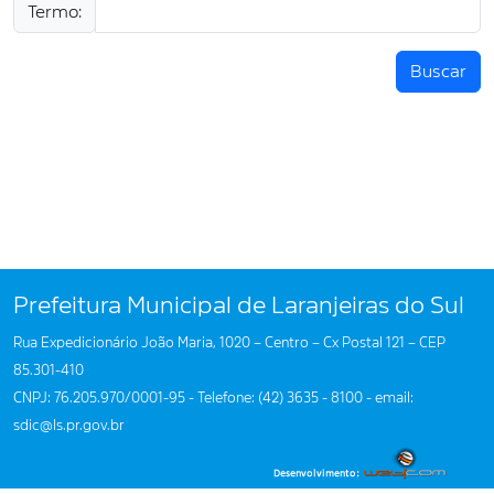
Termo:
Buscar
Prefeitura Municipal de Laranjeiras do Sul
Rua Expedicionário João Maria, 1020 – Centro – Cx Postal 121 – CEP
85.301-410
CNPJ: 76.205.970/0001-95 - Telefone: (42) 3635 - 8100 - email:
sdic@ls.pr.gov.br