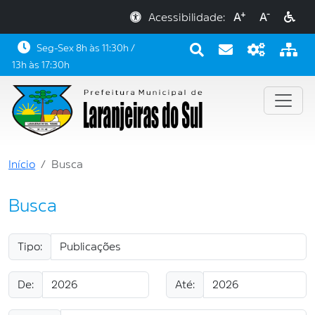
+
-
Acessibilidade:
A
A
Seg-Sex 8h às 11:30h /
13h às 17:30h
Início
Busca
Busca
Tipo:
De:
Até: