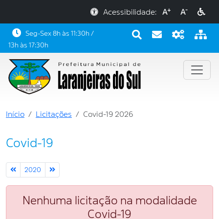
+
-
Acessibilidade:
A
A
Seg-Sex 8h às 11:30h /
13h às 17:30h
Início
Licitações
Covid-19 2026
Covid-19
2020
Nenhuma licitação na modalidade
Covid-19