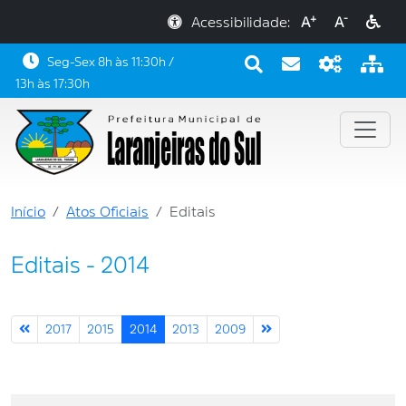
+
-
Acessibilidade:
A
A
Seg-Sex 8h às 11:30h /
13h às 17:30h
Início
Atos Oficiais
Editais
Editais - 2014
2017
2015
2014
2013
2009