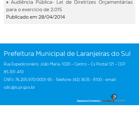
»
Audiência Pública- Lei de Diretrizes Orçamentárias
para o exercício de 2.015
Publicado em 28/04/2014
Prefeitura Municipal de Laranjeiras do Sul
Rua Expedicionário João Maria, 1020 – Centro – Cx Postal 121 – CEP
85.301-410
CNPJ: 76.205.970/0001-95 - Telefone: (42) 3635 - 8100 - email:
sdic@ls.pr.gov.br