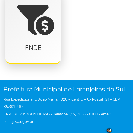
FNDE
Prefeitura Municipal de Laranjeiras do Sul
Rua Expedicionário João Maria, 1020 – Centro – Cx Postal 121 – CEP
85.301-410
CNPJ: 76.205.970/0001-95 - Telefone: (42) 3635 - 8100 - email:
sdic@ls.pr.gov.br