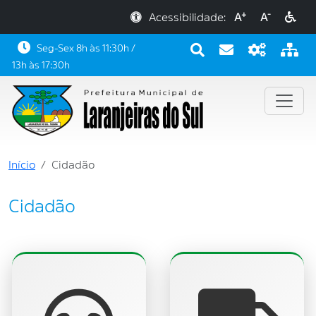
+
-
Acessibilidade:
A
A
Seg-Sex 8h às 11:30h /
13h às 17:30h
Início
Cidadão
Cidadão