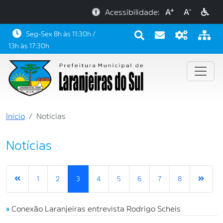
+
-
Acessibilidade:
A
A
Seg-Sex 8h às 11:30h /
13h às 17:30h
Início
Notícias
Notícias
1
2
3
4
5
6
7
8
»
Conexão Laranjeiras entrevista Rodrigo Scheis