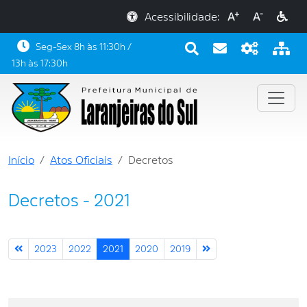
+
-
Acessibilidade:
A
A
Seg-Sex 8h às 11:30h /
13h às 17:30h
Início
Atos Oficiais
Decretos
Decretos - 2021
2023
2022
2021
2020
2019