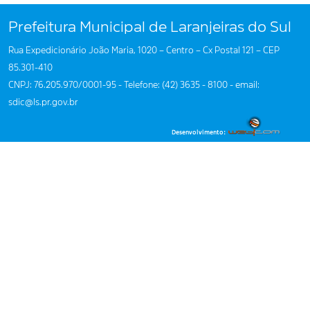
Prefeitura Municipal de Laranjeiras do Sul
Rua Expedicionário João Maria, 1020 – Centro – Cx Postal 121 – CEP
85.301-410
CNPJ: 76.205.970/0001-95 - Telefone: (42) 3635 - 8100 - email:
sdic@ls.pr.gov.br