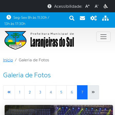
+
-
Acessibilidade:
A
A
Seg-Sex 8h às 11:30h /
13h às 17:30h
Início
Galeria de Fotos
Galeria de Fotos
1
2
3
4
5
6
7