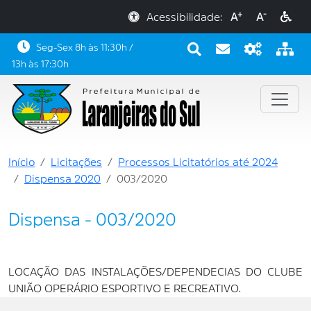
+
-
Acessibilidade:
A
A
Seg-Sex 8h às 11:30h /
13h às 17:30h
Início
Licitações
Processos Licitatórios até 2024
Dispensa 2020
003/2020
Dispensa - 003/2020
LOCAÇÃO DAS INSTALAÇÕES/DEPENDECIAS DO CLUBE
UNIÃO OPERÁRIO ESPORTIVO E RECREATIVO.