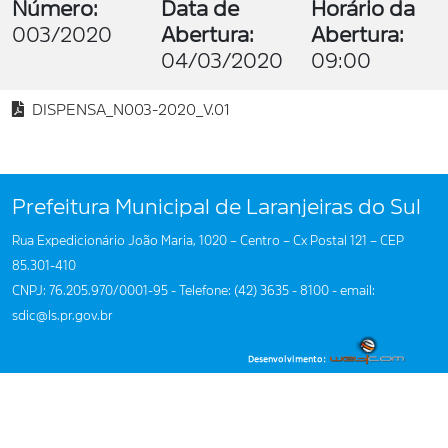
Número:
Data de
Horário da
003/2020
Abertura:
Abertura:
04/03/2020
09:00
DISPENSA_N003-2020_V.01
Prefeitura Municipal de Laranjeiras do Sul
Rua Expedicionário João Maria, 1020 – Centro – Cx Postal 121 – CEP
85.301-410
CNPJ: 76.205.970/0001-95 - Telefone: (42) 3635 - 8100 - email:
sdic@ls.pr.gov.br