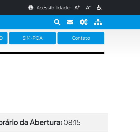
+
-
Acessibilidade:
A
A
PD
SIM-POA
Contato
orário da Abertura:
08:15