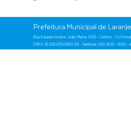
Prefeitura Municipal de Laranje
Rua Expedicionário João Maria, 1020 – Centro – Cx Postal
CNPJ: 76.205.970/0001-95 - Telefone: (42) 3635 - 8100 - e