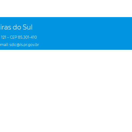
iras do Sul
 121 – CEP 85.301-410
mail: sdic@ls.pr.gov.br