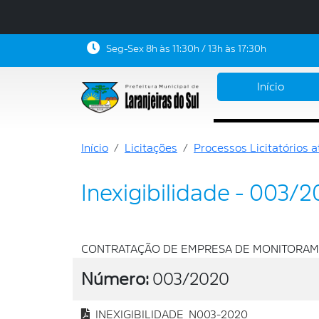
Seg-Sex 8h às 11:30h / 13h às 17:30h
Início
Início
Licitações
Processos Licitatórios 
Inexigibilidade - 003/
CONTRATAÇÃO DE EMPRESA DE MONITORAME
Número:
003/2020
INEXIGIBILIDADE_N003-2020