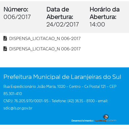
Número:
Data de
Horário da
006/2017
Abertura:
Abertura:
24/02/2017
14:00
DISPENSA_LICITACAO_N 006-2017
DISPENSA_LICITACAO_N 006-2017
Prefeitura Municipal de Laranjeiras do Sul
Rua Expedicionário João Maria, 1020 – Centro – Cx Postal 121 – CEP
85.301-410
CNPJ: 76.205.970/0001-95 - Telefone: (42) 3635 - 8100 - email:
sdic@ls.pr.gov.br