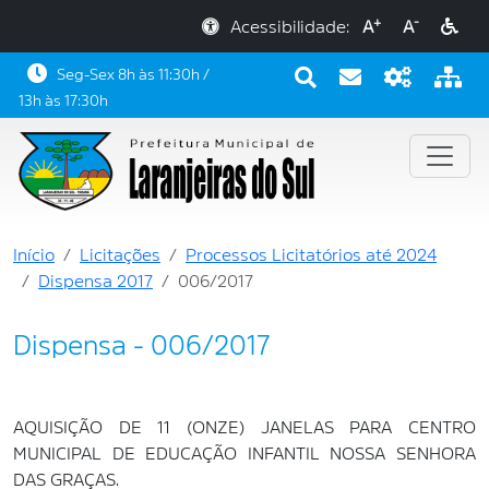
+
-
Acessibilidade:
A
A
Seg-Sex 8h às 11:30h /
13h às 17:30h
Início
Licitações
Processos Licitatórios até 2024
Dispensa 2017
006/2017
Dispensa - 006/2017
AQUISIÇÃO DE 11 (ONZE) JANELAS PARA CENTRO
MUNICIPAL DE EDUCAÇÃO INFANTIL NOSSA SENHORA
DAS GRAÇAS.