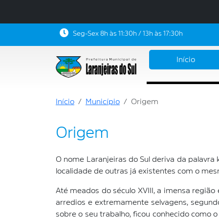
Seg-Sex 8h às 11:30h / 13h às 17:30h
Início
Início
Município
Origem
Origem
O nome Laranjeiras do Sul deriva da palavra k
localidade de outras já existentes com o me
Até meados do século XVIII, a imensa região 
arredios e extremamente selvagens, segundo
sobre o seu trabalho, ficou conhecido como 