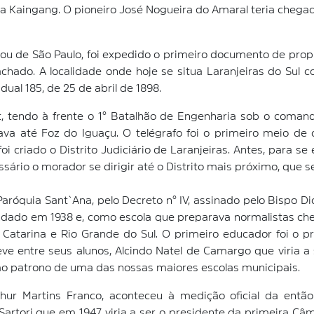
oma Kaingang. O pioneiro José Nogueira do Amaral teria chega
de São Paulo, foi expedido o primeiro documento de propri
hado. A localidade onde hoje se situa Laranjeiras do Sul c
adual 185, de 25 de abril de 1898.
let, tendo à frente o 1° Batalhão de Engenharia sob o coman
uava até Foz do Iguaçu. O telégrafo foi o primeiro meio d
oi criado o Distrito Judiciário de Laranjeiras. Antes, para 
ário o morador se dirigir até o Distrito mais próximo, que s
 Paróquia Sant`Ana, pelo Decreto n° IV, assinado pelo Bispo 
undado em 1938 e, como escola que preparava normalistas che
Catarina e Rio Grande do Sul. O primeiro educador foi o prof
eve entre seus alunos, Alcindo Natel de Camargo que viria a s
o patrono de uma das nossas maiores escolas municipais.
ur Martins Franco, aconteceu à medição oficial da entã
artori que em 1947 viria a ser o presidente da primeira Câm