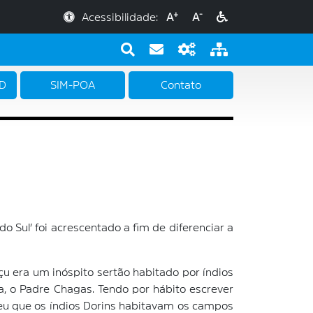
+
-
Acessibilidade:
A
A
PD
SIM-POA
Contato
o Sul’ foi acrescentado a fim de diferenciar a
çu era um inóspito sertão habitado por índios
, o Padre Chagas. Tendo por hábito escrever
veu que os índios Dorins habitavam os campos