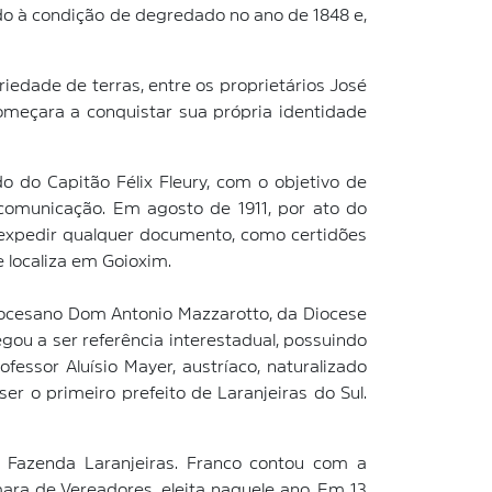
do à condição de degredado no ano de 1848 e,
edade de terras, entre os proprietários José
omeçara a conquistar sua própria identidade
do do Capitão Félix Fleury, com o objetivo de
e comunicação. Em agosto de 1911, por ato do
se expedir qualquer documento, como certidões
e localiza em Goioxim.
Diocesano Dom Antonio Mazzarotto, da Diocese
gou a ser referência interestadual, possuindo
essor Aluísio Mayer, austríaco, naturalizado
er o primeiro prefeito de Laranjeiras do Sul.
o Fazenda Laranjeiras. Franco contou com a
ara de Vereadores, eleita naquele ano. Em 13