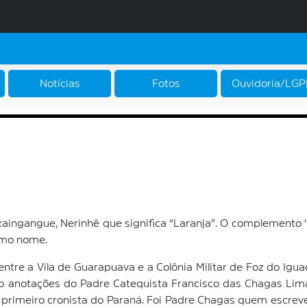
Notícias
Fotos
Ouvidoria/LG
aingangue, Nerinhê que significa “Laranja”. O complemento ‘d
smo nome.
entre a Vila de Guarapuava e a Colônia Militar de Foz do Igua
 anotações do Padre Catequista Francisco das Chagas Lima
o primeiro cronista do Paraná. Foi Padre Chagas quem escre