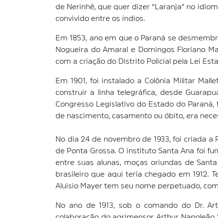
de Nerinhê, que quer dizer “Laranja” no idi
convivido entre os índios.
Em 1853, ano em que o Paraná se desmembrou 
Nogueira do Amaral e Domingos Floriano Mac
com a criação do Distrito Policial pela Lei Est
Em 1901, foi instalado a Colônia Militar Mal
construir a linha telegráfica, desde Guarap
Congresso Legislativo do Estado do Paraná, f
de nascimento, casamento ou óbito, era necess
No dia 24 de novembro de 1933, foi criada a
de Ponta Grossa. O instituto Santa Ana foi f
entre suas alunas, moças oriundas de Santa 
brasileiro que aqui teria chegado em 1912. T
Aluisio Mayer tem seu nome perpetuado, com
No ano de 1913, sob o comando do Dr. Arth
colaboração do agrimensor Arthur Napoleão S