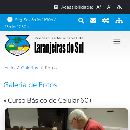
+
-
Acessibilidade:
A
A
Seg-Sex 8h às 11:30h /
13h às 17:30h
Início
Galerias
Fotos
Galeria de Fotos
» Curso Básico de Celular 60+