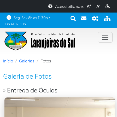
+
-
Acessibilidade:
A
A
Seg-Sex 8h às 11:30h /
13h às 17:30h
Início
Galerias
Fotos
Galeria de Fotos
» Entrega de Óculos