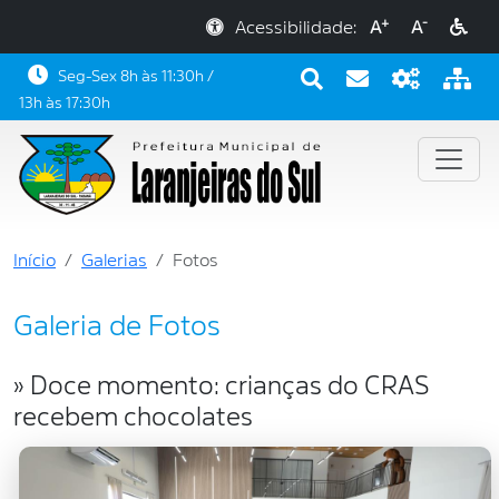
+
-
Acessibilidade:
A
A
Seg-Sex 8h às 11:30h /
13h às 17:30h
Início
Galerias
Fotos
Galeria de Fotos
» Doce momento: crianças do CRAS
recebem chocolates