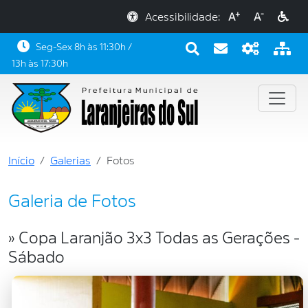
+
-
Acessibilidade:
A
A
Seg-Sex 8h às 11:30h /
13h às 17:30h
Início
Galerias
Fotos
Galeria de Fotos
» Copa Laranjão 3x3 Todas as Gerações -
Sábado