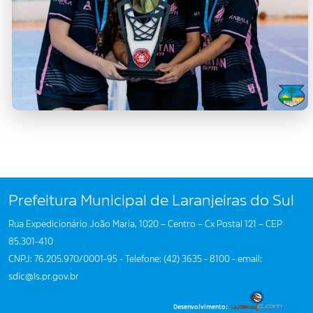
Prefeitura Municipal de Laranjeiras do Sul
Rua Expedicionário João Maria, 1020 – Centro – Cx Postal 121 – CEP
85.301-410
CNPJ: 76.205.970/0001-95 - Telefone: (42) 3635 - 8100 - email:
sdic@ls.pr.gov.br