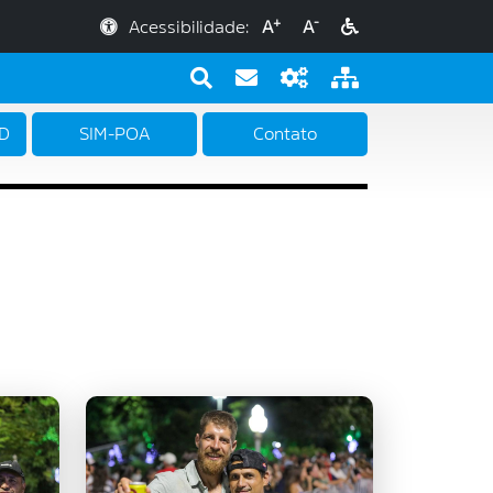
+
-
Acessibilidade:
A
A
PD
SIM-POA
Contato