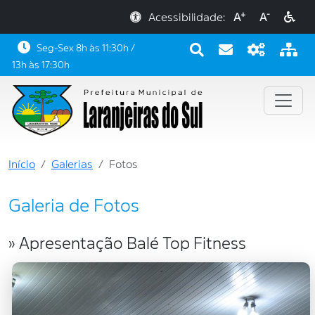
+
-
Acessibilidade:
A
A
Seg-Sex 8h às 11:30h /
13h às 17:30h
Início
Galerias
Fotos
Galeria de Fotos
» Apresentação Balé Top Fitness