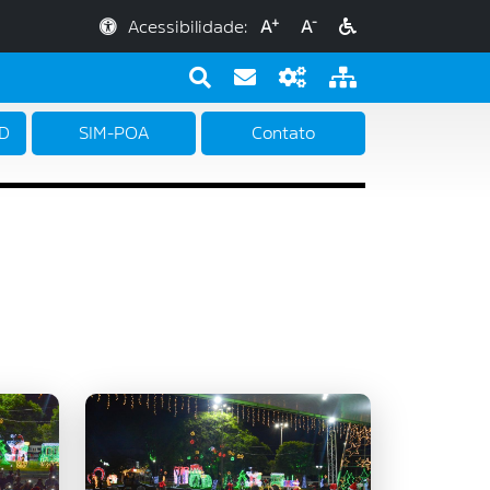
+
-
Acessibilidade:
A
A
PD
SIM-POA
Contato