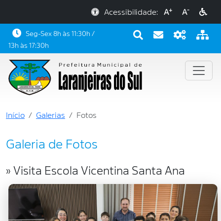
+
-
Acessibilidade:
A
A
Seg-Sex 8h às 11:30h /
13h às 17:30h
Início
Galerias
Fotos
Galeria de Fotos
» Visita Escola Vicentina Santa Ana