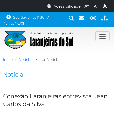
+
-
Acessibilidade:
A
A
Seg-Sex 8h às 11:30h /
13h às 17:30h
Início
Notícias
Ler Notícia
Notícia
Conexão Laranjeiras entrevista Jean
Carlos da Silva