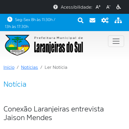
+
-
Acessibilidade:
A
A
Seg-Sex 8h às 11:30h /
13h às 17:30h
Início
Notícias
Ler Notícia
Notícia
Conexão Laranjeiras entrevista
Jaison Mendes