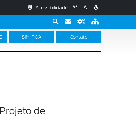
+
-
Acessibilidade:
A
A
PD
SIM-POA
Contato
 Projeto de