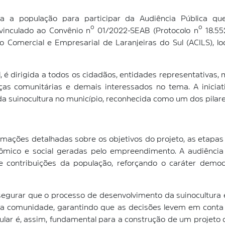
ca a população para participar da Audiência Pública q
 vinculado ao Convênio nº 01/2022-SEAB (Protocolo nº 18.55
 Comercial e Empresarial de Laranjeiras do Sul (ACILS), lo
, é dirigida a todos os cidadãos, entidades representativas
anças comunitárias e demais interessados no tema. A inicia
da suinocultura no município, reconhecida como um dos pilare
rmações detalhadas sobre os objetivos do projeto, as etapa
ômico e social geradas pelo empreendimento. A audiênc
 contribuições da população, reforçando o caráter democr
segurar que o processo de desenvolvimento da suinocultura 
e a comunidade, garantindo que as decisões levem em conta
ular é, assim, fundamental para a construção de um projeto 