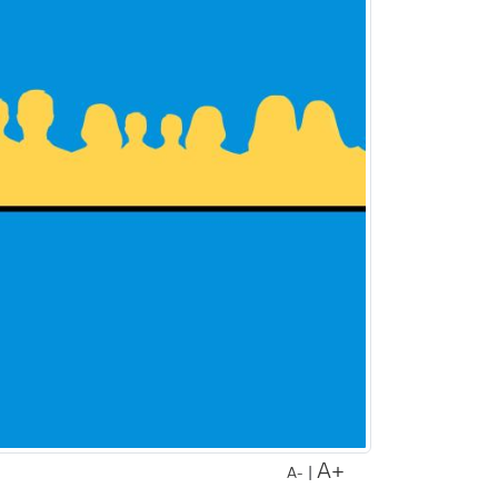
A+
|
A-