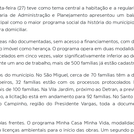
-feira (27) teve como tema central a habitação e a regulari
aria de Administração e Planejamento apresentou um bal
ipal como o maior programa social da história do município
a domiciliar.
reas não documentadas, sem acesso a financiamentos, com di
r o imóvel como herança. O programa opera em duas modalidades
elados em cinco vezes, valor significativamente inferior ao 
te um ano de trabalho, mais de 500 famílias já estão cadast
os do município. No São Miguel, cerca de 70 famílias têm a
peiros, 32 famílias estão com os processos protocolados
e 100 famílias. Na Vila Jardim, próximo ao Detran, a previ
o, a licitação está em andamento para 92 famílias. No San
No Campinho, região do Presidente Vargas, toda a docume
las frentes. O programa Minha Casa Minha Vida, modalidad
licenças ambientais para o início das obras. Um segundo 