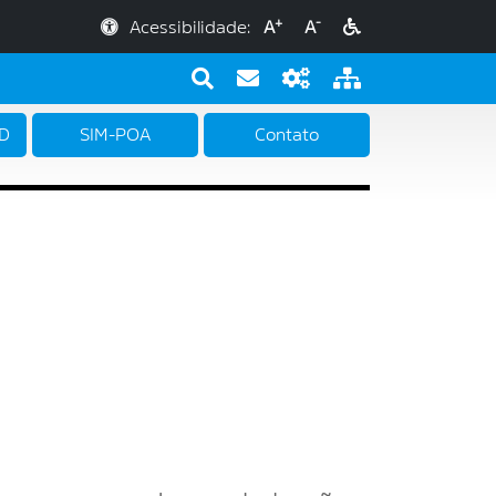
+
-
Acessibilidade:
A
A
PD
SIM-POA
Contato