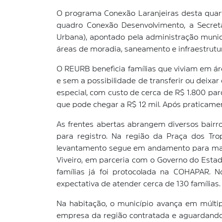
O programa Conexão Laranjeiras desta quarta
quadro Conexão Desenvolvimento, a Secret
Urbana), apontado pela administração munic
áreas de moradia, saneamento e infraestrutur
O REURB beneficia famílias que viviam em á
e sem a possibilidade de transferir ou deixa
especial, com custo de cerca de R$ 1.800 parc
que pode chegar a R$ 12 mil. Após praticamen
As frentes abertas abrangem diversos bairr
para registro. Na região da Praça dos Tro
levantamento segue em andamento para mais d
Viveiro, em parceria com o Governo do Estad
famílias já foi protocolada na COHAPAR. 
expectativa de atender cerca de 130 famílias.
Na habitação, o município avança em múltip
empresa da região contratada e aguardando 