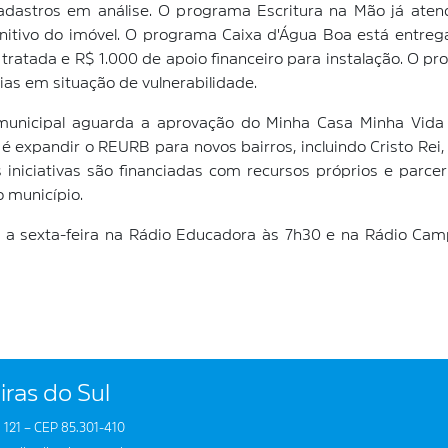
adastros em análise. O programa Escritura na Mão já atend
tivo do imóvel. O programa Caixa d'Água Boa está entregan
ra tratada e R$ 1.000 de apoio financeiro para instalação. O
ias em situação de vulnerabilidade.
municipal aguarda a aprovação do Minha Casa Minha Vida 
 é expandir o REURB para novos bairros, incluindo Cristo Rei
 iniciativas são financiadas com recursos próprios e parce
 município.
a a sexta-feira na Rádio Educadora às 7h30 e na Rádio Ca
iras do Sul
 121 – CEP 85.301-410