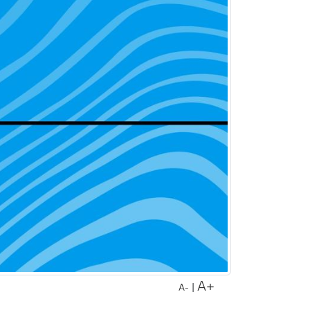
A+
|
A-