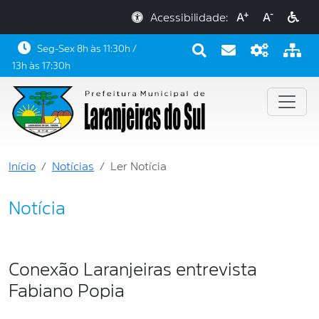
+
-
Acessibilidade:
A
A
Seg-Sex 8h às 11:30h /
13h às 17:30h
Início
Notícias
Ler Notícia
Notícia
Conexão Laranjeiras entrevista
Fabiano Popia