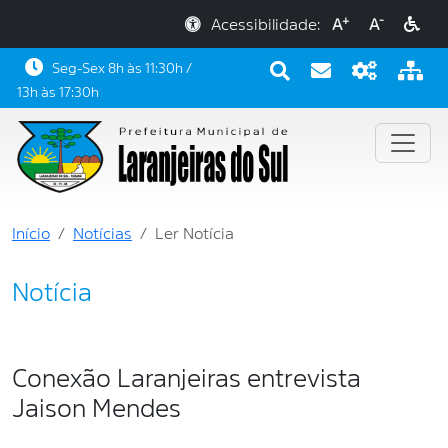
+
-
Acessibilidade:
A
A
Seg-Sex 8h às 11:30h /
13h às 17:30h
Início
Notícias
Ler Notícia
Notícia
Conexão Laranjeiras entrevista
Jaison Mendes