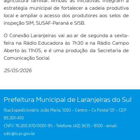
agricultura familiar. Ambas as iniciativas integram a
estratégia municipal de fortalecer a cadeia produtiva
local e ampliar o acesso dos produtores aos selos de
inspeção SIM, SUSAF-Paraná e SISB.
O Conexão Laranjeiras vai ao ar de segunda a sexta-
feira na Rádio Educadora às 7h30 e na Rádio Campo
Aberto às 11h05, e é uma produção da Secretaria de
Comunicação Social.
25/05/2026
Prefeitura Municipal de Laranjeiras do Sul
Rua Expedicionário João Maria, 1020 – Centro – Cx Postal 121 – CEP
85.301-410
CNPJ: 76.205.970/0001-95 - Telefone: (42) 3635 - 8100 - email:
sdic@ls.pr.gov.br