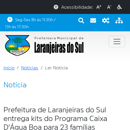
+
-
Acessibilidade:
A
A
Seg-Sex 8h às 11:30h /
13h às 17:30h
Início
Notícias
Ler Notícia
Notícia
Prefeitura de Laranjeiras do Sul
entrega kits do Programa Caixa
D’Água Boa para 23 famílias