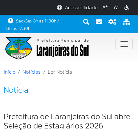
+
-
Acessibilidade:
A
A
Seg-Sex 8h às 11:30h /
13h às 17:30h
Início
Notícias
Ler Notícia
Notícia
Prefeitura de Laranjeiras do Sul abre
Seleção de Estagiários 2026