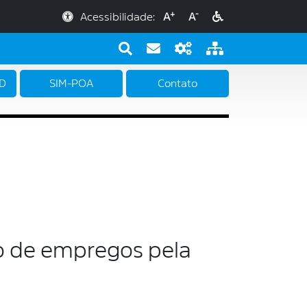
+
-
Acessibilidade:
A
A
PD
SIM-POA
Contato
ão de empregos pela