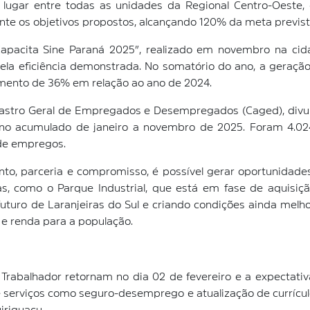
 lugar entre todas as unidades da Regional Centro-Oeste,
nte os objetivos propostos, alcançando 120% da meta previst
Capacita Sine Paraná 2025”, realizado em novembro na ci
e pela eficiência demonstrada. No somatório do ano, a geraç
imento de 36% em relação ao ano de 2024.
adastro Geral de Empregados e Desempregados (Caged), divu
 no acumulado de janeiro a novembro de 2025. Foram 4.02
 de empregos.
, parceria e compromisso, é possível gerar oportunidades 
, como o Parque Industrial, que está em fase de aquisiçã
futuro de Laranjeiras do Sul e criando condições ainda melh
e renda para a população.
Trabalhador retornam no dia 02 de fevereiro e a expectati
erviços como seguro-desemprego e atualização de currículos