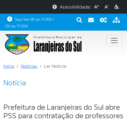
+
-
Acessibilidade:
A
A
Seg-Sex 8h às 11:30h /
13h às 17:30h
Início
Notícias
Ler Notícia
Notícia
Prefeitura de Laranjeiras do Sul abre
PSS para contratação de professores