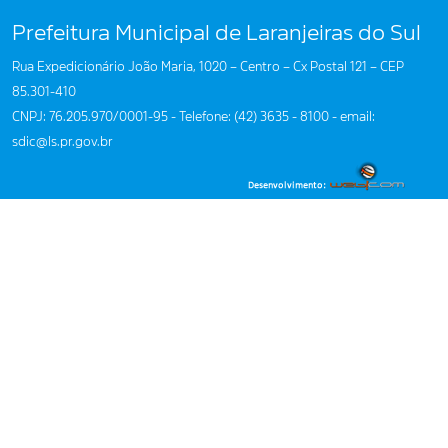
Prefeitura Municipal de Laranjeiras do Sul
Rua Expedicionário João Maria, 1020 – Centro – Cx Postal 121 – CEP
85.301-410
CNPJ: 76.205.970/0001-95 - Telefone: (42) 3635 - 8100 - email:
sdic@ls.pr.gov.br