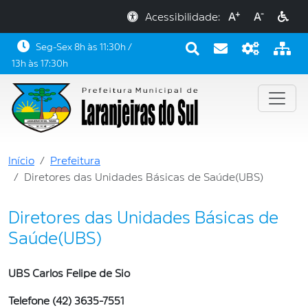
+
-
Acessibilidade:
A
A
Seg-Sex 8h às 11:30h /
13h às 17:30h
Início
Prefeitura
Diretores das Unidades Básicas de Saúde(UBS)
Diretores das Unidades Básicas de
Saúde(UBS)
UBS Carlos Felipe de Sio
Telefone (42) 3635-7551