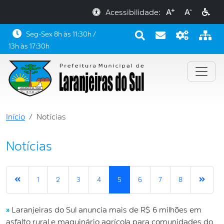
+
-
Acessibilidade:
A
A
Seg-Sex 8h às 11:30h /
13h às 17:30h
Início
Notícias
Notícias
1
2
3
4
5
6
7
8
»
Laranjeiras do Sul anuncia mais de R$ 6 milhões em
asfalto rural e maquinário agrícola para comunidades do