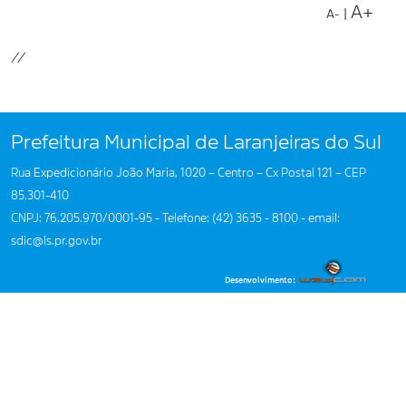
A+
|
A-
//
Prefeitura Municipal de Laranjeiras do Sul
Rua Expedicionário João Maria, 1020 – Centro – Cx Postal 121 – CEP
85.301-410
CNPJ: 76.205.970/0001-95 - Telefone: (42) 3635 - 8100 - email:
sdic@ls.pr.gov.br