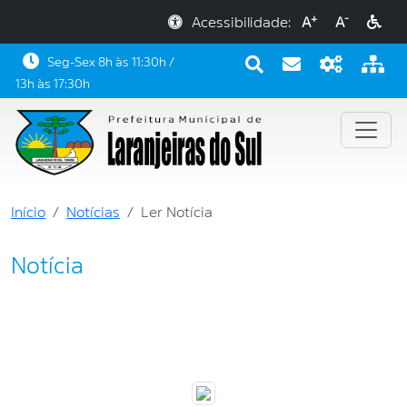
+
-
Acessibilidade:
A
A
Seg-Sex 8h às 11:30h /
13h às 17:30h
Início
Notícias
Ler Notícia
Notícia