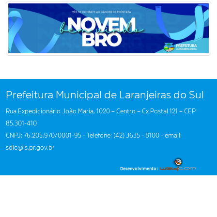
Prefeitura Municipal de Laranjeiras do Sul
Rua Expedicionário João Maria, 1020 – Centro – Cx Postal 121 – CEP
85.301-410
CNPJ: 76.205.970/0001-95 - Telefone: (42) 3635 - 8100 - email:
sdic@ls.pr.gov.br