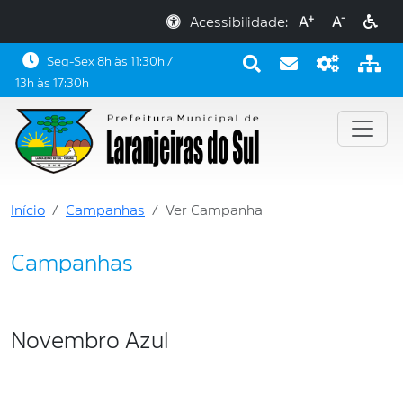
+
-
Acessibilidade:
A
A
Seg-Sex 8h às 11:30h /
13h às 17:30h
Início
Campanhas
Ver Campanha
Campanhas
Novembro Azul