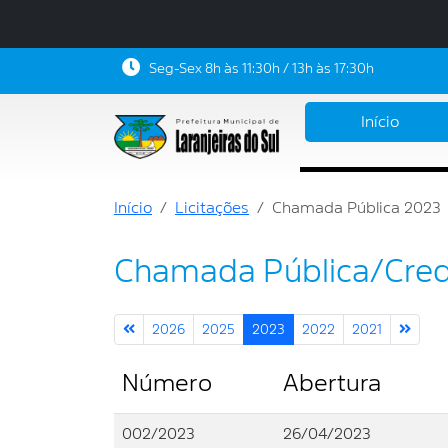
Seg-Sex 8h às 11:30h / 13h às 17:30h
Início
Início
Licitações
Chamada Pública 2023
Chamada Pública/Cre
2026
2025
2023
2022
2021
Número
Abertura
002/2023
26/04/2023