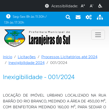
+
-
Acessibilidade:
A
A
Seg-Sex 8h às 11:30h /
13h às 17:30h
Início
Licitações
Processos Licitatórios até 2024
Inexigibilidade 2024
001/2024
Inexigibilidade - 001/2024
LOCAÇÃO DE IMÓVEL URBANO LOCALIZADO NA RUA
BARÃO DO RIO BRANCO, MEDINDO A ÁREA DE 450,00 M²,
COM BENFEITORIA MEDINDO 160,00 M², PARA SEDIAR O