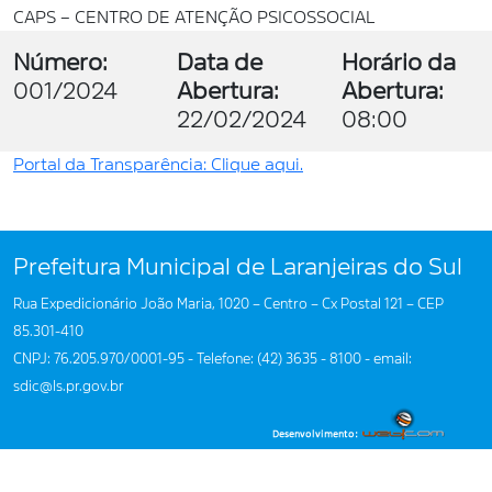
CAPS – CENTRO DE ATENÇÃO PSICOSSOCIAL
Número:
Data de
Horário da
001/2024
Abertura:
Abertura:
22/02/2024
08:00
Portal da Transparência: Clique aqui.
Prefeitura Municipal de Laranjeiras do Sul
Rua Expedicionário João Maria, 1020 – Centro – Cx Postal 121 – CEP
85.301-410
CNPJ: 76.205.970/0001-95 - Telefone: (42) 3635 - 8100 - email:
sdic@ls.pr.gov.br