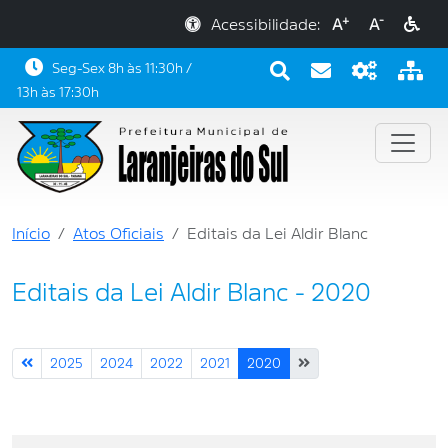
+
-
Acessibilidade:
A
A
Seg-Sex 8h às 11:30h /
13h às 17:30h
Início
Atos Oficiais
Editais da Lei Aldir Blanc
Editais da Lei Aldir Blanc - 2020
2025
2024
2022
2021
2020