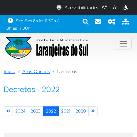
+
-
Acessibilidade:
A
A
Seg-Sex 8h às 11:30h /
13h às 17:30h
Início
Atos Oficiais
Decretos
Decretos - 2022
2024
2023
2022
2021
2020